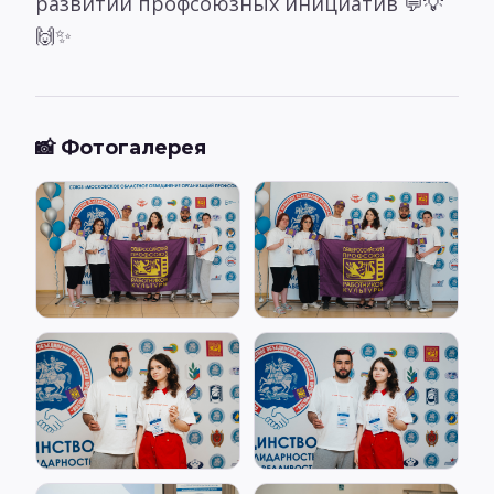
развитии профсоюзных инициатив 💬💡
🙌✨
📸 Фотогалерея