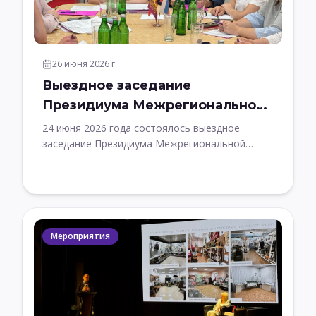
26 июня 2026 г.
Выездное заседание
Президиума Межрегиональной
профсоюзной общественной
24 июня 2026 года состоялось выездное
организации ОПРК
заседание Президиума Межрегиональной
организации на площадке Государственный
музей-заповедник «Остафьево» – «Русский
Парнас»
Мероприятия