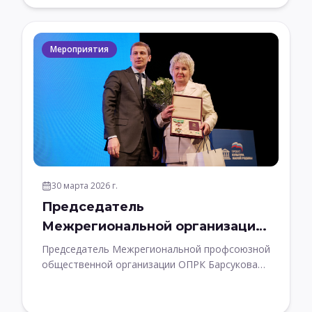
Мероприятия
30 марта 2026 г.
Председатель
Межрегиональной организации
приняла участие в Форуме
Председатель Межрегиональной профсоюзной
«Культура малой Родины» в
общественной организации ОПРК Барсукова
Т.Н. приняла участие в Форуме «Культура
Мытищах
малой Родины»