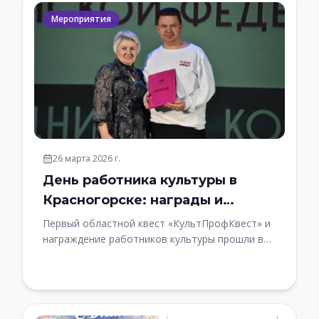
Мероприятия
26 марта 2026 г.
День работника культуры в
Красногорске: награды и
первый «КультПрофКвест»
Первый областной квест «КультПрофКвест» и
награждение работников культуры прошли в
Красногорске в День работника культуры