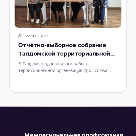
3 марта 2026 г.
Отчётно-выборное собрание
Талдомской территориальной
организации профсоюза
В Талдоме подвели итоги работы
работников культуры
территориальной организации профсоюза
работников культуры
Межрегиональная профсоюзная