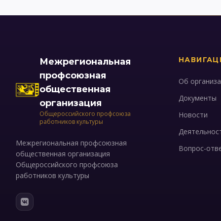
НАВИГАЦ
Межрегиональная
профсоюзная
Об организ
общественная
Документы
организация
Общероссийского профсоюза
Новости
работников культуры
Деятельнос
Межрегиональная профсоюзная
Вопрос-отв
общественная организация
Общероссийского профсоюза
работников культуры