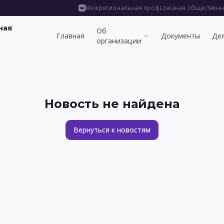
Межрегиональная профсоюзная общественна
ная
Об
Главная
Документы
Де
организации
Новость не найдена
Вернуться к новостям