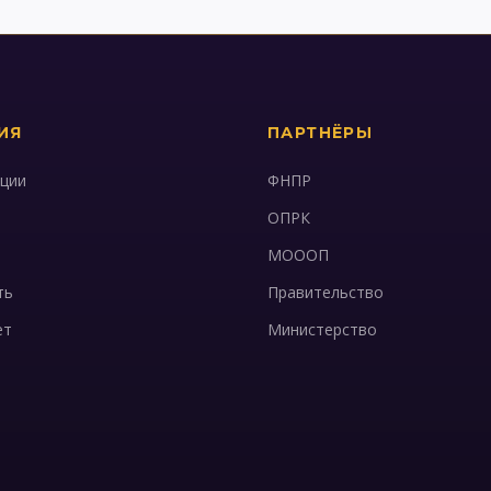
ИЯ
ПАРТНЁРЫ
ации
ФНПР
ОПРК
МОООП
ть
Правительство
ет
Министерство