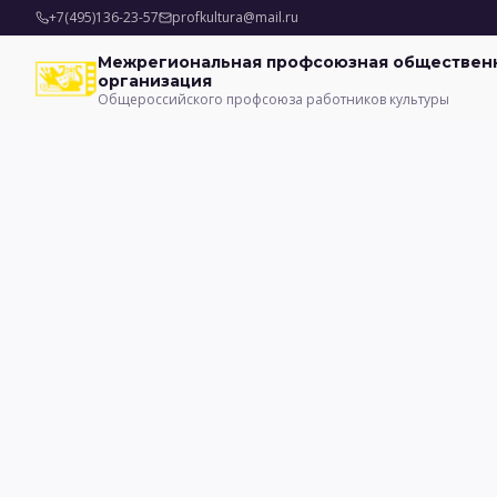
+7(495)136-23-57
profkultura@mail.ru
Межрегиональная профсоюзная обществен
организация
Общероссийского профсоюза работников культуры